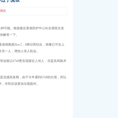
必过于慌张
39
次
这种可能。根据最近香港防护中心向全港医生发
你解答一下。
吸道细胞蛋白α-2，6辨识而结合，病毒已可在上
染另一人，增加人传人机会。
这能让h7n9更实现接近人传人，但是其风险并
流感高发期，由于今年遇到h7n9的出现，所以
率，市民应该更加乐观面对。