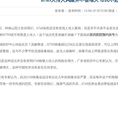
h7n9人传人风险并不会增大 市民不
发布者： 发布时间：13-04-19 19:55:00 阅读：
，钟南山院士告诉我们，h7n9虽然还没有发现人传人案例，但是并不代表不会发生
称H7N9或可有限度人传人！这个说法究竟准确不准确？下面就由
宣武医院预约挂号
为
防护中心何处此言？其解释道，H7N9病毒因Q226QL位置出现基因变异，可让上呼
道繁殖，这与不少季节性流感病毒相似，故当人咳嗽时，病毒可由上呼吸道喷出而感
这种说法并没有表明h7n9能够人传人的风险在增大，广东省疾控中心专家认为，尽管
够增大，这种可能性并没有发生任何变化。
专家认为，此次h7n9病毒远远没有以往几年的病毒传染严重，其实每年这个时期都是
导致一些市民感到恐慌。专家告诉我们，随着气温的升高，h7n9也将会逐步降低感染