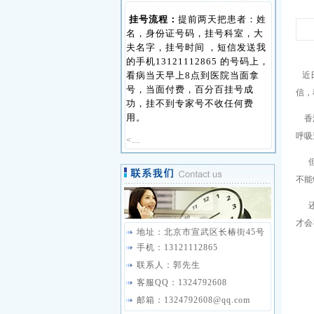
挂号流程：
提前两天把患者：姓
名，身份证号码，挂号科室，大
夫名字，挂号时间 ，短信发送我
的手机13121112865 的号码上，
看病当天早上8点到医院当面拿
近日
号，当面付费，百分百挂号成
信，
功，挂不到专家号不收任何费
用。
香港
呼吸
<…
但是
不能
还有
才会
地址：北京市宣武区长椿街45号
手机：13121112865
联系人：郭先生
客服QQ：1324792608
邮箱：1324792608@qq.com