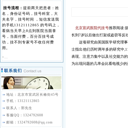
挂号流程：
提前两天把患者：姓
名，身份证号码，挂号科室，大
夫名字，挂号时间 ，短信发送我
的手机13121112865 的号码上，
北京宣武医院代挂号
推荐阅读:
看病当天早上8点到医院当面拿
长到
7
岁以后做出打架或盗窃等反
号，当面付费，百分百挂号成
功，挂不到专家号不收任何费
这项研究由英国医学研究理事
用。
士指出他们历时两年多的研究中
,1
表现、注意力集中以及社交能力的
<…
为出现问题的几率会比看电视少的
地址：北京市宣武区长椿街45号
手机：13121112865
联系人：郭先生
客服QQ：1324792608
邮箱：1324792608@qq.com