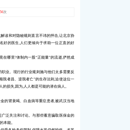
56
次
化解读和对隐秘规则直言不讳的抨击
,
让北京协
名好的医生
,
人们更倾向于求助一位正直的好
竟在哪里
?
体制内一股
“
正能量
”
的流逝
,
俨然成
的职业。现行的行业规则施与他们太多需要反
顺我者昌、逆我者亡
”
的生存法则
,
迫使这位一
人的损失
,
因为
,
人人都是可能的潜在病人。
险金的肾衰竭、白血病等重症患者
,
被武汉当地
起广泛关注和讨论。与那些蓄意骗取医保金的
的本能。
,
但受各种条件限制
,
保障水平仍然较低。尤其