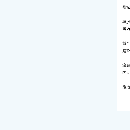
是城
本
率
,
国内
国
截
趋势
这
流
的反
就
能治