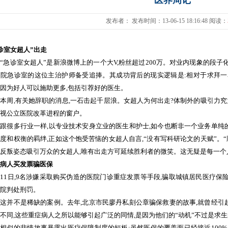
医界周记
发布者： 发布时间：13-06-15 18:16:48 阅读：
诊室女超人
”
出走
“
急诊室女超人
”
是新浪微博上的一个大
V,
粉丝超过
200
万。对业内现象的段子
医院急诊室的这位主治护师备受追捧。其成功背后的现实逻辑是
:
相对于求拜一
因为好人可以施助更多
,
包括引荐好的医生。
本周
,
有关她辞职的消息
,
一石击起千层浪。女超人为何出走
?
体制外的吸引力究
视公立医院改革进程的窗户。
很多行业一样
,
以专业技术安身立业的医生和护士
,
如今也断非一个业务单纯
揣度和权衡的羁绊
,
正如这个饱受苦恼的女超人自言
,“
没有写科研论文的天赋
”
。
“
反叛姿态吸引万众的女超人
,
唯有出走方可延续胜利者的微笑。这无疑是每一个
病人买发票骗医保
11
日
,9
名涉嫌采取购买伪造的医院门诊重症发票等手段
,
骗取城镇居民医疗保
院判处刑罚。
并不是稀缺的案例。去年
,
北京市民廖丹私刻公章骗保救妻的故事
,
就曾经引
不同
,
这些重症病人之所以能够引起广泛的同情
,
是因为他们的
“
动机
”
不过是求生
似的悲情故事暴露出医疗保障制度的短板
:
虽然医保的覆盖面已经接近
100%