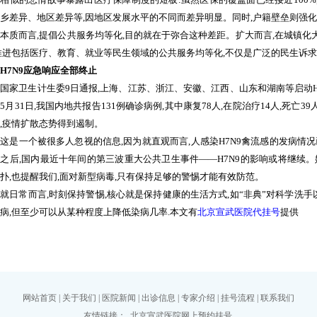
乡差异、地区差异等
,
因地区发展水平的不同而差异明显。同时
,
户籍壁垒则强化
质而言
,
提倡公共服务均等化
,
目的就在于弥合这种差距。扩大而言
,
在城镇化
推进包括医疗、教育、就业等民生领域的公共服务均等化
,
不仅是广泛的民生诉求
H7N9
应急响应全部终止
家卫生计生委
9
日通报
,
上海、江苏、浙江、安徽、江西、山东和湖南等启动
至
5
月
31
日
,
我国内地共报告
131
例确诊病例
,
其中康复
78
人
,
在院治疗
14
人
,
死亡
39
,
疫情扩散态势得到遏制。
是一个被很多人忽视的信息
,
因为就直观而言
,
人感染
H7N9
禽流感的发病情况
感之后
,
国内最近十年间的第三波重大公共卫生事件
——H7N9
的影响或将继续。
扑
,
也提醒我们
,
面对新型病毒
,
只有保持足够的警惕才能有效防范。
日常而言
,
时刻保持警惕
,
核心就是保持健康的生活方式
,
如
“
非典
”
对科学洗手
病
,
但至少可以从某种程度上降低染病几率.本文有
北京宣武医院代挂号
提供
网站首页
|
关于我们
|
医院新闻
|
出诊信息
|
专家介绍
|
挂号流程
|
联系我们
友情链接：
北京宣武医院网上预约挂号