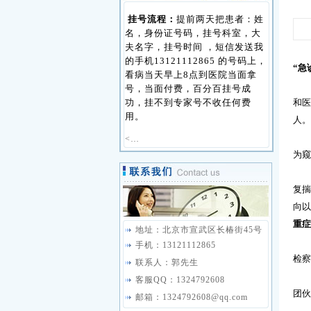
挂号流程：
提前两天把患者：姓
名，身份证号码，挂号科室，大
夫名字，挂号时间 ，短信发送我
的手机13121112865 的号码上，
“
急
看病当天早上8点到医院当面拿
号，当面付费，百分百挂号成
功，挂不到专家号不收任何费
和
用。
人。
<…
为窥
跟
复
向以
重症
地址：北京市宣武区长椿街45号
手机：13121112865
检察
联系人：郭先生
这
客服QQ：1324792608
团伙
邮箱：1324792608@qq.com
相