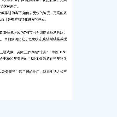
了这种差异。
大幅推进的当下
,
如何以更快的速度、更高的效
,
而且是夯实城镇化进程的基石。
H7N9
应急响应的
7
省市已全部终止应急响应。
人。目前病例仍处于散发状态
,
疫情继续呈减缓
已经式微。实际上
,
作为继
“
非典
”
、甲型
H1N1
始于
2009
年春天的甲型
H1N1
流感在当年秋冬
以及分餐等生活习惯的推广。健康生活方式不