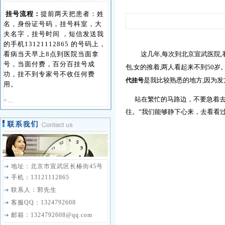
挂号流程：
提前两天把患者：姓
名，身份证号码，挂号科室，大
夫名字，挂号时间 ，短信发送我
的手机13121112865 的号码上，
看病当天早上8点到医院当面拿
这几年,每次到北京宣武医院,
号，当面付费，百分百挂号成
包,女的推着,两人看起来不到50
功，挂不到专家号不收任何费
是我比较熟悉的地方,因为发
代挂号
用。
站在繁忙的马路边，不要急着去
<…
往。”我们能够静下心来，去看看
地址：北京市宣武区长椿街45号
手机：13121112865
联系人：郭先生
客服QQ：1324792608
邮箱：1324792608@qq.com