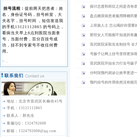
探讨态度和癌症之间是否有
挂号流程：
提前两天把患者：姓
名，身份证号码，挂号科室，大
盘点糖尿病患者服用降糖药
夫名字，挂号时间 ，短信发送我
上班族人士 怎么喝好你需要
的手机13121112865 的号码上，
看病当天早上8点到医院当面拿
那些女人可能都不知道的有
号，当面付费，百分百挂号成
宣武医院采取实名制挂号 全
功，挂不到专家号不收任何费
用。
号贩子让网上挂号变得更加
<…
宣武医院开始全力打击号贩子
分时段预约就诊让效率更进
预约挂号的作用依然没有能
地址：北京市宣武区长椿街45号
手机：13121112865
联系人：郭先生
客服QQ：1324792608
邮箱：1324792608@qq.com